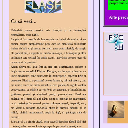
programul de 
Alte preci
Ca să vezi...
C
âteodată munca noastră este însoţită şi de întâmplări
neprevăzute, chiar hazlii.
Se ştie că la cursurile de homeopatie se insistă de multe ori nu
numai asupra simptomelor
prin care se manifest
ă tulburările
induse de boli ci şi asupra descrierii unor particularităţi de reacţie
ale pacientului, a aspectului morfo-fiziologic, a tipologiei şi altor
amănunte care creiază, în unele cazuri, adevărate portrete uşor de
recunoscut în practică.
Acum câţiva ani, aflat într-un oraş din Transilvania, predam o
lecţie despre remediul Platina. Desigur, am început a descrie, cu
unele amănunte, bine cunoscute în homeopatie, aspectul fizic al
persoanei Platina, o persoană de sex femenin, cel mai adesea, care
are multe acuze de ordin sexual şi care preferă de regulă coafuri
extravagante, cu pălărie cu tot felul de zorzoane, o îmbrăcăminte
ţipătoare, pozând şi adoptând poziţii provocatoare. Când am
adăogat că îi place să aibă părul blond şi ochelari de soare negri,
ca şi preferinţa în general pentru culoarea neagră, frapantă, etc.,
am văzut o cursantă doctoriţă, aflată în primele rânduri, că se
ridică, vizibil impacientată, roşie la faţă, şi părăseşte sala de
cursuri.
Era clar că s-a simţit vizată, prin această descriere făcută fără nici
o intenţie dar care era foarte aproape de portretul şi apari
ţ
ia sa.