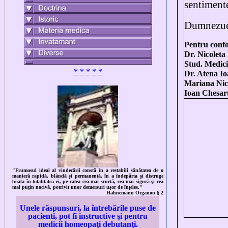
sentiment
Dumnezue s
Pentru confo
Dr. Nicoleta
Stud. Medici
*
*
*
*
*
Dr. Atena I
Mariana Nic
Ioan Chesar
"
Frumosul ideal al vindecării constă în a restabili sănătatea de o
manieră rapidă, blândă şi permanentă, în a îndepărta şi distruge
boala în totalitatea ei, pe calea cea mai scurtă, cea mai sigură şi cea
mai puţin
nociv
ă
, potrivit unor demersuri uşor de înţeles.
"
Hahnemann
Organon
§
2
Unele r
ăspunsuri
,
la întrebări
le puse de
pacienti, pot fi instructive şi pentru
medicii homeopaţi debutanţi.