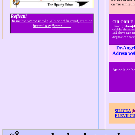
ca ’’se simte î
Reflectii
In ultima vreme rămân, din cand in cand, cu mine
CULORILE
insumi si reflectez..........
Uneori
preferin
ţe
celelalte simptome
Iată câteva date r
diagnostică a aces
Dr.Angel
Adresa we
Articole de 
SILICEA
(î
ELEVII C