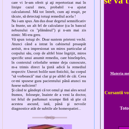
se va 
care vi le-am oferit şi aţi repertorizat mai în
linişte cazul meu, probabil v-a ajutat
calculatorul. Mă tot întreb, cum aţi reuşit, pe
tăcute, să detectaţi totuşi remediul acela !
Nu i-am spus. Am dus doar degetul semnificativ
la frunte, un alt fel de calculator (ca în bancul
nebunului cu "plămânul") şi n-am
mai zis
nimic
. Mi-era greu.
Vă spun totuşi dv. Doar suntem prieteni vechi.
Atunci când a intrat în cabinetul proaspăt
aerisit, m-a impresionat un miros particular al
corpului său, corp de altfel bine îngrijit,
miros
specific unui anumit remediu,
care bineînţeles,
în contextul celorlalte semne deja cunoscute,
m-a trimis direct la ţintă adică la remediul
respectiv. Uneori boli
le sunt fistichii,
fac corpul
Materia me
"să vorbească"
mai clar
şi pe
altfel de c
ăi
. Ceea
ce-mi spusese gura pacientului până atunci nu
fusese suficient!
Şi când te gândeşti că tot omul şi mai ales sexul
Cursantii vo
frumos, foloseşte, înainte de a veni la doctor,
tot felul de parfumuri scumpe fără să ştie că
acestea ascund, iată, până şi nevoile
Toto
diagnostice atât de subtile ale homeopatiei...