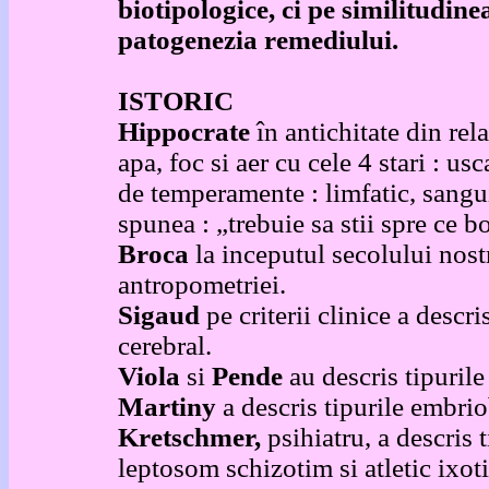
biotipologice, ci pe similitudin
patogenezia remediului.
ISTORIC
Hippocrate
în antichitate din rel
apa, foc si aer cu cele 4 stari : us
de temperamente : limfatic, sanguin
spunea : „trebuie sa stii spre ce b
Broca
la inceputul secolului nost
antropometriei.
Sigaud
pe criterii clinice a descri
cerebral.
Viola
si
Pende
au descris tipurile
Martiny
a descris tipurile embrio
Kretschmer,
psihiatru, a descris 
leptosom schizotim si atletic ixot