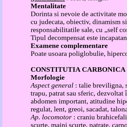
Mentalitate
Dorinta si nevoie de activitate mod
cu judecata, obiectiv, dinamism s
responsabilitatile sale, cu „self co
Tipul decompensat este incapatanat
Examene complementare
Poate usoara poliglobulie, hiperc
CONSTITUTIA CARBONICA
Morfologie
Aspect general
: talie breviligna,
trapu, patrat sau sferic, dezvoltat 
abdomen important, atitudine hipot
regulat, lent, greoi, sacadat, talon
Ap. locomotor
: craniu brahicefal
scurte, maini scurte, patrate, carn