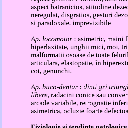
aspect batranicios, atitudine dezec
neregulat, disgratios, gesturi dezo
si paradoxale, imprevizibile
Ap. locomotor
: asimetric, maini f
hiperlaxitate, unghii mici, moi, tr
malformatii osoase de toate feluri
articulara, elastopatie, în hiperex
cot, genunchi.
Ap. buco-dentar
:
dinti gri triung
libere
, radacini conice sau converg
arcade variabile, retrognatie infer
asimetrica, ocluzie foarte defectoa
Fiziologie si tendinte patologice