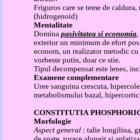
Friguros care se teme de caldura, m
(hidrogenoid)
Mentalitate
Domina
pasivitatea si economia
,
exterior un minimum de efort posib
econom, un realizator metodic cu 
vorbeste putin, doar ce stie.
Tipul decompensat este lenes, inca
Examene complementare
Uree sanguina crescuta, hipercole
metabolismului bazal, hipercortici
CONSTITUTIA PHOSPHORI
Morfologie
Aspect general
: talie longilina, 
de spate, torace alungit si aplatiz