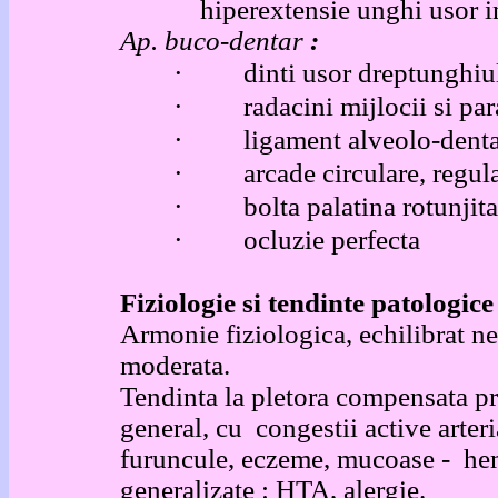
hiperextensie unghi usor in
Ap. buco-dentar
:
·
dinti usor dreptunghiula
·
radacini mijlocii si par
·
ligament alveolo-denta
·
arcade circulare, regula
·
bolta palatina rotunjita
·
ocluzie perfecta
Fiziologie si tendinte patologice
Armonie fiziologica, echilibrat n
moderata.
Tendinta la pletora compensata pr
general, cu congestii active arter
furuncule, eczeme, mucoase - hemor
generalizate
: HTA, alergie.