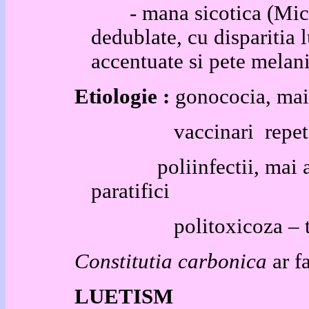
- mana sicotica (Michau
dedublate, cu disparitia 
accentuate si pete melan
Etiologie :
gonococia, mai 
vaccinari repet
poliinfectii, mai ales c
paratifici
politoxicoza –
Constitutia carbonica
ar f
LUETISM