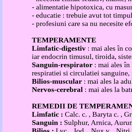
- alimentatie hipotoxica, cu masu
- educatie : trebuie avut tot timpu
- profesiuni care sa nu necesite ef
TEMPERAMENTE
Limfatic-digestiv
: mai ales în c
iar endocrin timusul, tiroida, sis
Sanguin-respirator
: mai ales î
respiratiei si circulatiei sanguine
Bilios-muscular
: mai ales la adu
Nervos-cerebral
: mai ales la ba
REMEDII DE TEMPERAME
Limfatic :
Calc. c. , Baryta c. , Gra
Sanguin :
Sulphur, Arnica, Aurum,
Bilios :
Lyc. , Iod. , Nux v. , Nitri 