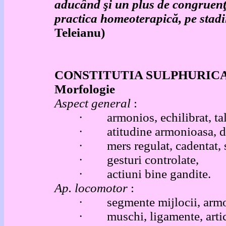
aducând şi un plus de congruenţ
practica homeoterapică, pe stadii
Teleianu)
CONSTITUTIA SULPHURIC
Morfologie
Aspect general
:
·
a
rmonios, echilibrat, ta
·
atitudine armonioasa, d
·
mers regulat, cadentat, 
·
gesturi controlate,
·
actiuni bine gandite.
Ap. locomotor
:
·
segmente mijlocii, arm
·
muschi, ligamente, artic