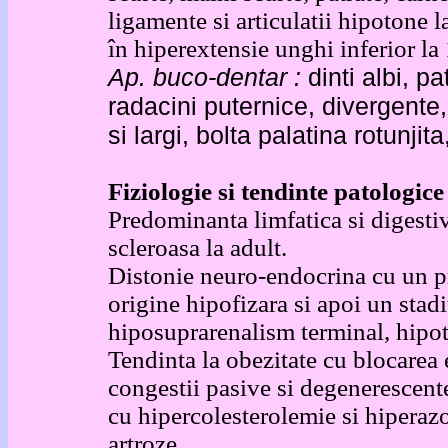
ligamente si articulatii hipotone la
în hiperextensie unghi inferior la 
Ap. buco-dentar :
dinti albi, pat
radacini puternice, divergente,
si largi, bolta palatina rotunji
Fiziologie si tendinte patologice
Predominanta limfatica si digestiv
scleroasa la adult.
Distonie neuro-endocrina cu un p
origine hipofizara si apoi un stad
hiposuprarenalism terminal, hipot
Tendinta la obezitate cu blocarea 
congestii pasive si degenerescent
cu hipercolesterolemie si hiperazot
artroze.