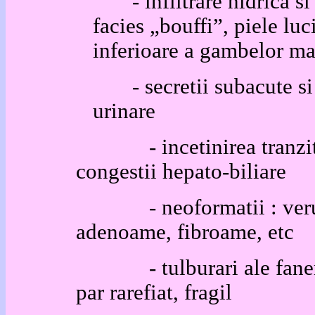
- infiltrare hidrica si 
facies „bouffi”, piele luc
inferioare a gambelor mai
- secretii subacute s
urinare
- incetinirea tranzitului
congestii hepato-b
- neoformatii : veruci
adenoame, fibroame, etc
- tulburari ale fanerelo
par rarefiat, fragil