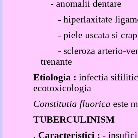
- anomalii dentare
- hiperlaxitate ligam
- piele uscata si crapat
- scleroza arterio-veno
trenante
Etiologia :
infectia sifilit
ecotoxicologia
Constitutia fluorica
este m
TUBERCULINISM
.
Caracteristici :
- insufic