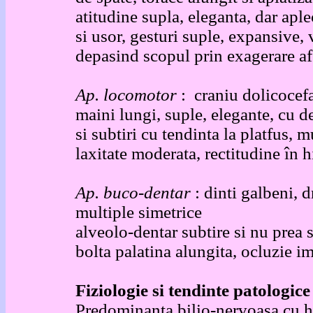
atitudine supla, eleganta, dar aple
si usor, gesturi suple, expansive,
depasind scopul prin exagerare af
Ap. locomotor
: craniu dolicocefa
maini lungi, suple, elegante, cu de
si subtiri cu tendinta la platfus, 
laxitate moderata, rectitudine în h
Ap. buco-dentar
: dinti galbeni, d
multiple simetrice radacin
alveolo-dentar subtire si 
bolta palatina alungita, ocluzie i
Fiziologie si tendinte patologice
Predominanta bilio-nervoasa cu hi