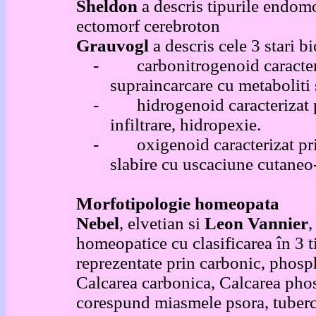
Sheldon
a descris tipurile endo
ectomorf cerebroton
Grauvogl
a descris cele 3 stari b
-
carbonitrogenoid caracter
supraincarcare cu metaboliti s
-
hidrogenoid caracterizat p
infiltrare, hidropexie.
-
oxigenoid caracterizat pr
slabire cu uscaciune cutaneo
Morfotipologie homeopata
Nebel
, elvetian si
Leon Vannier
,
homeopatice cu clasificarea în 3 t
reprezentate prin carbonic, phospho
Calcarea carbonica, Calcarea phosp
corespund miasmele psora, tuberc